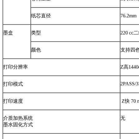
纸芯直径
76.2mm
墨盒
类型
220 c
颜色
支持四
打印分辨率
Z高1440
2PASS/3
打印模式
打印速度
Z快 70 
介质加热系统
无
墨水固化方式