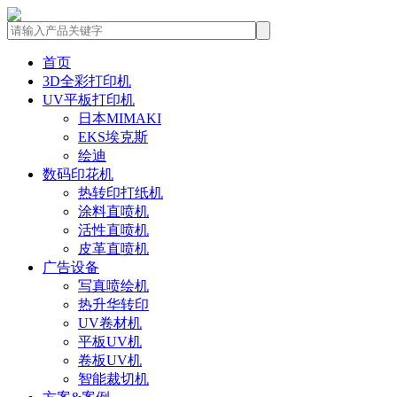
首页
3D全彩打印机
UV平板打印机
日本MIMAKI
EKS埃克斯
绘迪
数码印花机
热转印打纸机
涂料直喷机
活性直喷机
皮革直喷机
广告设备
写真喷绘机
热升华转印
UV卷材机
平板UV机
卷板UV机
智能裁切机