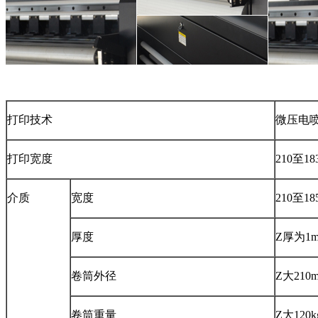
打印技术
微压电
打印宽度
210至18
介质
宽度
210至18
厚度
Z厚为1
卷筒外径
Z大210
卷筒重量
Z大120k