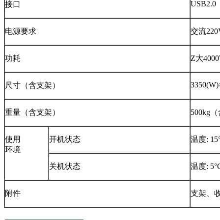
USB2.0
接口
电源要求
交流220V
功耗
Z大400
3350(W)
尺寸（含支架）
重量（含支架）
500k
使用
开机状态
温度: 15
环境
关机状态
温度: 5°
附件
支架、