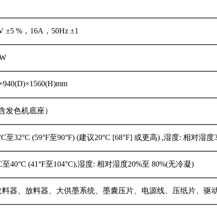
 ±5 %，16A，50Hz ±1
0W
×940(D)×1560(H)mm
g（含发色机底座）
°C至32°C (59°F至90°F) (建议20°C [68°F] 或更高) ,湿度: 相对湿
C至40°C (41°F至104°C),湿度: 相对湿度20%至 80%(无冷凝)
收料器、放料器、大供墨系统、墨囊压片、电源线、压纸片、驱