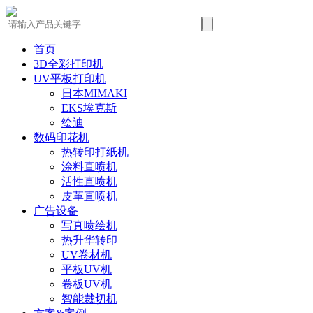
首页
3D全彩打印机
UV平板打印机
日本MIMAKI
EKS埃克斯
绘迪
数码印花机
热转印打纸机
涂料直喷机
活性直喷机
皮革直喷机
广告设备
写真喷绘机
热升华转印
UV卷材机
平板UV机
卷板UV机
智能裁切机