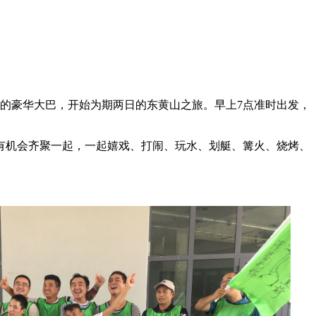
的豪华大巴，开始为期两日的东黄山之旅。早上
7
点准时出发，
有机会齐聚一起，一起嬉戏、打闹、玩水、划艇、篝火、烧烤、