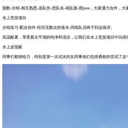
报数
-
分组
-
相互熟悉
-
选队长
-
想队名
-
画队旗
-
摆
poss
，大家通力合作，大
水上竞技项目
分组练习
-
配合协作
-
经历无数次的落水
-
同组队员终于到达彼岸。
高温酷暑，享受着太平湖的纯净和清凉，让我们在水上竞技项目中玩得
水上皮筏艇
同事们都很给力，特别是第一次试水的女同事他们也很勇敢的尝试了这