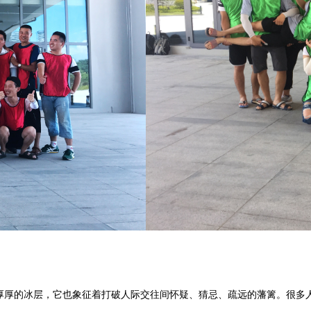
破厚厚的冰层，它也象征着打破人际交往间怀疑、猜忌、疏远的藩篱。很多