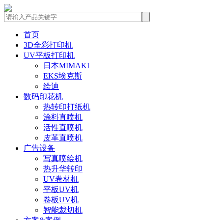
首页
3D全彩打印机
UV平板打印机
日本MIMAKI
EKS埃克斯
绘迪
数码印花机
热转印打纸机
涂料直喷机
活性直喷机
皮革直喷机
广告设备
写真喷绘机
热升华转印
UV卷材机
平板UV机
卷板UV机
智能裁切机